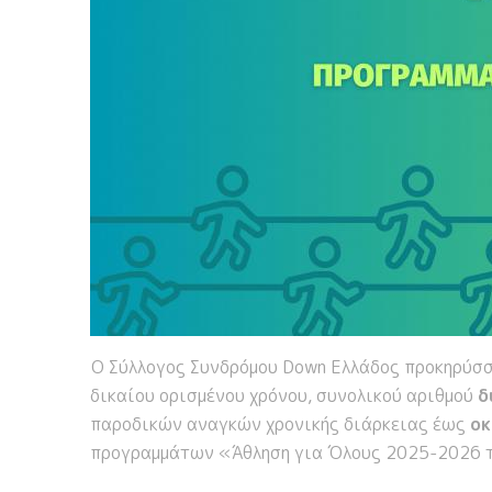
Ο Σύλλογος Συνδρόμου Down Ελλάδος προκηρύσσ
δικαίου ορισμένου χρόνου, συνολικού αριθμού
δ
παροδικών αναγκών χρονικής διάρκειας έως
οκ
προγραμμάτων «Άθληση για Όλους 2025-2026 τ