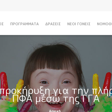
Παράκαμψη
προς το
κυρίως
περιεχόμενο
ΟΣ
ΠΡΟΓΡΑΜΜΑΤΑ
ΔΡΑΣΕΙΣ
ΝΕΟΙ ΓΟΝΕΙΣ
ΝΟΜΟΘ
προκήρυξη για την πλή
ΠΦΑ μέσω της ΓΓΑ
Αρχική