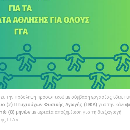
ει την πρόσληψη προσωπικού με σύμβαση εργασίας ιδιωτι
υο (2) Πτυχιούχων Φυσικής Αγωγής (ΠΦΑ)
για την κάλυψ
τώ (8) μηνών
με ωριαία αποζημίωση για τη διεξαγωγή
ης ΓΓΑ».