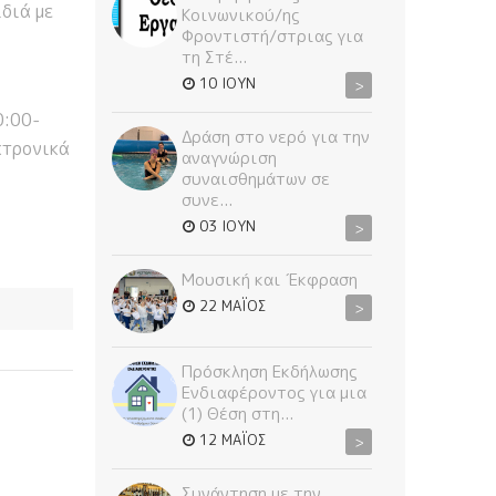
διά με
Κοινωνικού/ης
Φροντιστή/στριας για
τη Στέ...
10 ΙΟΥΝ
>
0:00-
Δράση στο νερό για την
κτρονικά
αναγνώριση
συναισθημάτων σε
συνε...
03 ΙΟΥΝ
>
Μουσική και Έκφραση
22 ΜΆΙΟΣ
>
Πρόσκληση Εκδήλωσης
Ενδιαφέροντος για μια
(1) Θέση στη...
12 ΜΆΙΟΣ
>
Συνάντηση με την