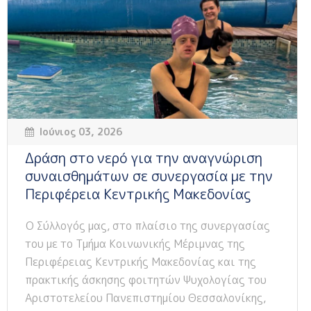
Ιούνιος 03, 2026
Δράση στο νερό για την αναγνώριση
συναισθημάτων σε συνεργασία με την
Περιφέρεια Κεντρικής Μακεδονίας
Ο Σύλλογός μας, στο πλαίσιο της συνεργασίας
του με το Τμήμα Κοινωνικής Μέριμνας της
Περιφέρειας Κεντρικής Μακεδονίας και της
πρακτικής άσκησης φοιτητών Ψυχολογίας του
Αριστοτελείου Πανεπιστημίου Θεσσαλονίκης,