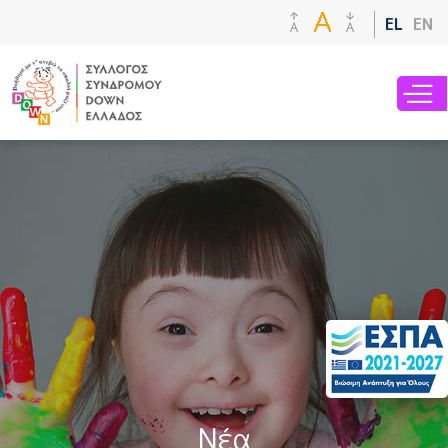
Παράκαμψη
EL
EN
προς το
κυρίως
περιεχόμενο
Νέα