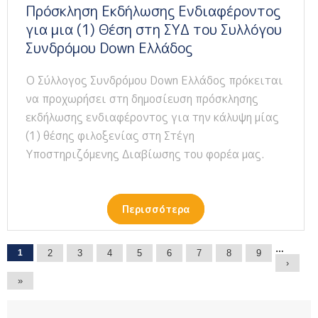
Πρόσκληση Εκδήλωσης Ενδιαφέροντος
για μια (1) Θέση στη ΣΥΔ του Συλλόγου
Συνδρόμου Down Ελλάδος
Ο Σύλλογος Συνδρόμου Down Ελλάδος πρόκειται
να προχωρήσει στη δημοσίευση πρόσκλησης
εκδήλωσης ενδιαφέροντος για την κάλυψη μίας
(1) θέσης φιλοξενίας στη Στέγη
Υποστηριζόμενης Διαβίωσης του φορέα μας.
Περισσότερα
Σελίδες
…
1
2
3
4
5
6
7
8
9
›
»