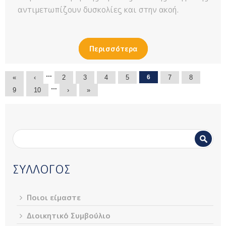
αντιμετωπίζουν δυσκολίες και στην ακοή.
Περισσότερα
Σελίδες
…
«
‹
2
3
4
5
6
7
8
…
9
10
›
»
Φόρμα αναζήτησης
Αναζήτηση
ΣΥΛΛΟΓΟΣ
Ποιοι είμαστε
Διοικητικό Συμβούλιο