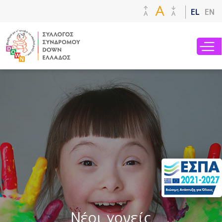
Παράκαμψη
EL
EN
προς το
κυρίως
περιεχόμενο
Νέοι γονείς